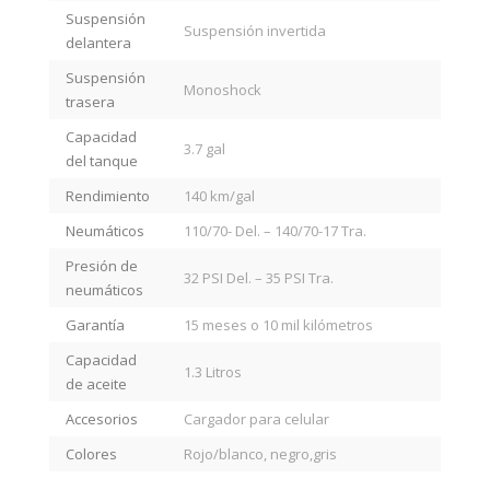
Suspensión
Suspensión invertida
delantera
Suspensión
Monoshock
trasera
Capacidad
3.7 gal
del tanque
Rendimiento
140 km/gal
Neumáticos
110/70- Del. – 140/70-17 Tra.
Presión de
32 PSI Del. – 35 PSI Tra.
neumáticos
Garantía
15 meses o 10 mil kilómetros
Capacidad
1.3 Litros
de aceite
Accesorios
Cargador para celular
Colores
Rojo/blanco, negro,gris