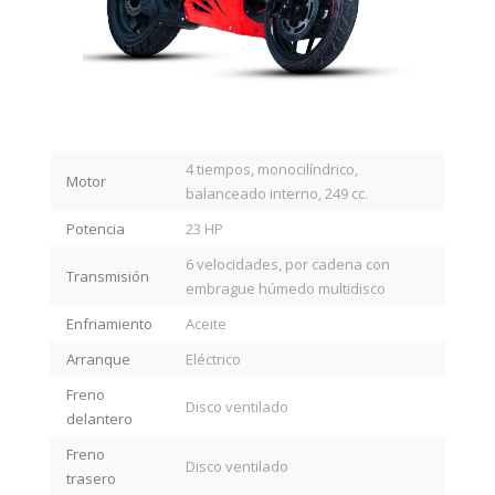
4 tiempos, monocilíndrico,
Motor
balanceado interno, 249 cc.
Potencia
23 HP
6 velocidades, por cadena con
Transmisión
embrague húmedo multidisco
Enfriamiento
Aceite
Arranque
Eléctrico
Freno
Disco ventilado
delantero
Freno
Disco ventilado
trasero