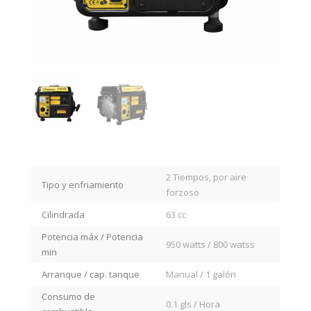
2 Tiempos, por aire
Tipo y enfriamiento
forzoso
Cilindrada
63 cc
Potencia máx / Potencia
950 watts / 800 watss
min
Arranque / cap. tanque
Manual / 1 galón
Consumo de
0.1 gls / Hora