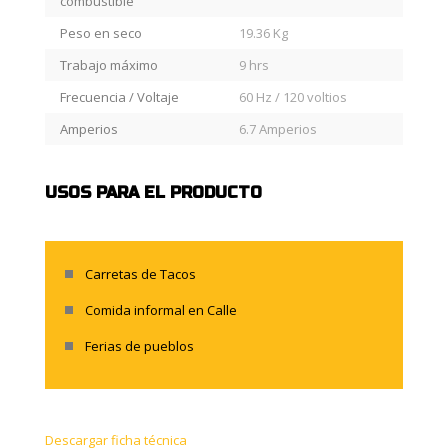
combustible
Peso en seco
19.36 Kg
Trabajo máximo
9 hrs
Frecuencia / Voltaje
60 Hz / 120 voltios
Amperios
6.7 Amperios
USOS PARA EL PRODUCTO
Carretas de Tacos
Comida informal en Calle
Ferias de pueblos
Descargar ficha técnica