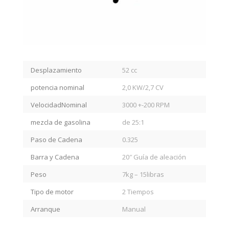
Desplazamiento
52 cc
potencia nominal
2,0 KW/2,7 CV
VelocidadNominal
3000 +-200 RPM
mezcla de gasolina
de 25:1
Paso de Cadena
0.325
Barra y Cadena
20″ Guía de aleación
Peso
7kg – 15libras
Tipo de motor
2 Tiempos
Arranque
Manual