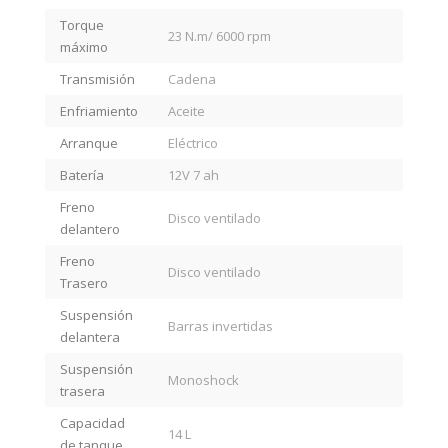
Torque
23 N.m/ 6000 rpm
máximo
Transmisión
Cadena
Enfriamiento
Aceite
Arranque
Eléctrico
Batería
12V 7 ah
Freno
Disco ventilado
delantero
Freno
Disco ventilado
Trasero
Suspensión
Barras invertidas
delantera
Suspensión
Monoshock
trasera
Capacidad
14 L
de tanque