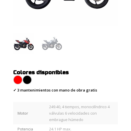
Colores disponibles
✓ 3 mantenimientos con mano de obra gratis
249.40, 4 tiempos, monocilíndrico 4
Motor
válvulas 6 velocidades con
embrague húmedo
Potencia
24.1 HP max.