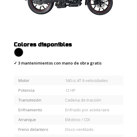
Colores disponibles
✓ 3 mantenimientos con mano de obra gratis
Motor
160 cc 4T 6 velocidades
Potencia
12 HP
Transmisión
Cadena de tracción
Enfriamiento
Enfriado por aceite/aire
Arranque
Eléctrico / CDI
Freno delantero
Disco ventilado