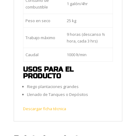
Consumo de
1 galón/4hr
combustible
Peso en seco
25 kg
9 horas (descanso ½
Trabajo máximo
hora, cada 3 hrs)
Caudal
1000 lt/min
USOS PARA EL
PRODUCTO
Riego plantaciones grandes
Llenado de Tanques o Depósitos
Descargar ficha técnica